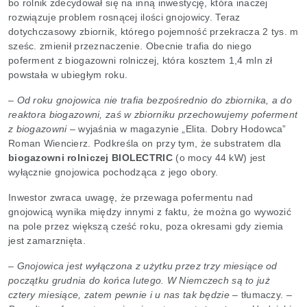
bo rolnik zdecydował się na inną inwestycję, która inaczej
rozwiązuje problem rosnącej ilości gnojowicy. Teraz
dotychczasowy zbiornik, którego pojemność przekracza 2 tys. m
sześc. zmienił przeznaczenie. Obecnie trafia do niego
poferment z biogazowni rolniczej, która kosztem 1,4 mln zł
powstała w ubiegłym roku.
–
Od roku gnojowica nie trafia bezpośrednio do zbiornika, a do
reaktora biogazowni, zaś w zbiorniku przechowujemy poferment
z biogazowni
– wyjaśnia w magazynie „Elita. Dobry Hodowca”
Roman Wiencierz. Podkreśla on przy tym, że substratem dla
biogazowni rolniczej BIOLECTRIC
(o mocy 44 kW) jest
wyłącznie gnojowica pochodząca z jego obory.
Inwestor zwraca uwagę, że przewaga pofermentu nad
gnojowicą wynika między innymi z faktu, że można go wywozić
na pole przez większą cześć roku, poza okresami gdy ziemia
jest zamarznięta.
– Gnojowica jest wyłączona z użytku przez trzy miesiące od
początku grudnia do końca lutego. W Niemczech są to już
cztery miesiące, zatem pewnie i u nas tak będzie
– tłumaczy.
–