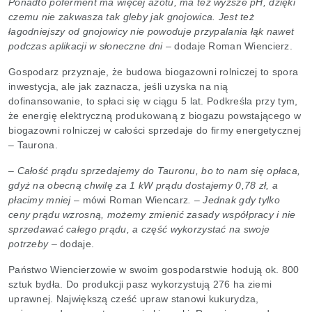
Ponadto poferment ma więcej azotu, ma też wyższe pH, dzięki
czemu nie zakwasza tak gleby jak gnojowica. Jest też
łagodniejszy od gnojowicy nie powoduje przypalania łąk nawet
podczas aplikacji w słoneczne dni
– dodaje Roman Wiencierz.
Gospodarz przyznaje, że budowa biogazowni rolniczej to spora
inwestycja, ale jak zaznacza, jeśli uzyska na nią
dofinansowanie, to spłaci się w ciągu 5 lat. Podkreśla przy tym,
że energię elektryczną produkowaną z biogazu powstającego w
biogazowni rolniczej w całości sprzedaje do firmy energetycznej
– Taurona.
–
Całość prądu sprzedajemy do Tauronu, bo to nam się opłaca,
gdyż na obecną chwilę za 1 kW prądu dostajemy 0,78 zł, a
płacimy mniej
– mówi Roman Wiencarz
. – Jednak gdy tylko
ceny prądu wzrosną, możemy zmienić zasady współpracy i nie
sprzedawać całego prądu, a część wykorzystać na swoje
potrzeby
– dodaje.
Państwo Wiencierzowie w swoim gospodarstwie hodują ok. 800
sztuk bydła. Do produkcji pasz wykorzystują 276 ha ziemi
uprawnej. Największą cześć upraw stanowi kukurydza,