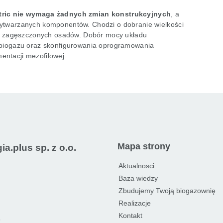
ctric nie wymaga żadnych zmian konstrukcyjnych
, a
wytwarzanych komponentów. Chodzi o dobranie wielkości
ści zagęszczonych osadów. Dobór mocy układu
o biogazu oraz skonfigurowania oprogramowania
entacji mezofilowej.
Mapa strony
a.plus sp. z o.o.
Aktualnosci
Baza wiedzy
Zbudujemy Twoją biogazownię
Realizacje
Kontakt
9