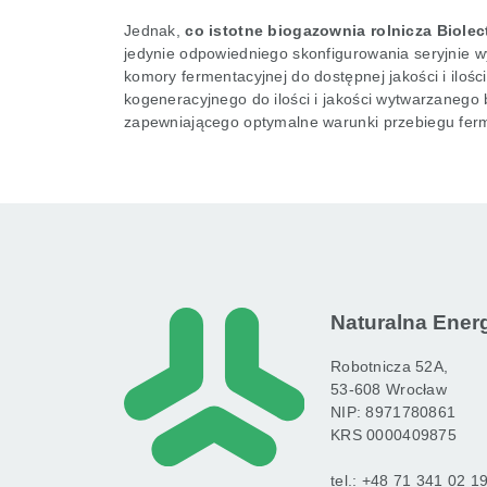
Jednak,
co istotne biogazownia rolnicza Biole
jedynie odpowiedniego skonfigurowania seryjnie 
komory fermentacyjnej do dostępnej jakości i ilo
kogeneracyjnego do ilości i jakości wytwarzaneg
zapewniającego optymalne warunki przebiegu ferm
Naturalna Energi
Robotnicza 52A,
53-608 Wrocław
NIP: 8971780861
KRS 0000409875
tel.:
+48 71 341 02 1