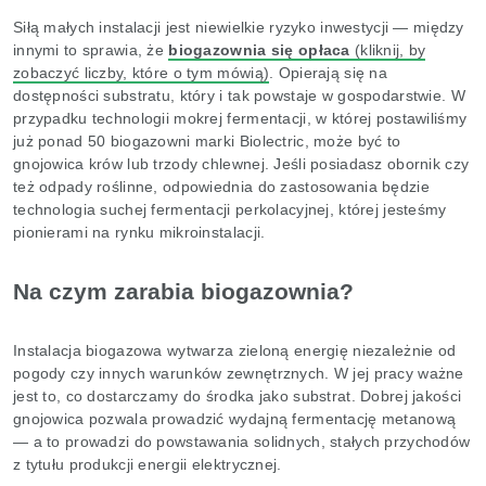
Siłą małych instalacji jest niewielkie ryzyko inwestycji — między
innymi to sprawia, że
biogazownia się opłaca
(kliknij, by
zobaczyć liczby, które o tym mówią)
. Opierają się na
dostępności substratu, który i tak powstaje w gospodarstwie. W
przypadku technologii mokrej fermentacji, w której postawiliśmy
już ponad 50 biogazowni marki Biolectric, może być to
gnojowica krów lub trzody chlewnej. Jeśli posiadasz obornik czy
też odpady roślinne, odpowiednia do zastosowania będzie
technologia suchej fermentacji perkolacyjnej, której jesteśmy
pionierami na rynku mikroinstalacji.
Na czym zarabia biogazownia?
Instalacja biogazowa wytwarza zieloną energię niezależnie od
pogody czy innych warunków zewnętrznych. W jej pracy ważne
jest to, co dostarczamy do środka jako substrat. Dobrej jakości
gnojowica pozwala prowadzić wydajną fermentację metanową
— a to prowadzi do powstawania solidnych, stałych przychodów
z tytułu produkcji energii elektrycznej.