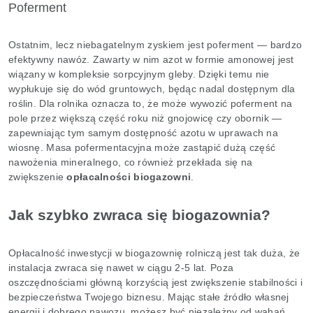
Poferment
Ostatnim, lecz niebagatelnym zyskiem jest poferment — bardzo
efektywny nawóz. Zawarty w nim azot w formie amonowej jest
wiązany w kompleksie sorpcyjnym gleby. Dzięki temu nie
wypłukuje się do wód gruntowych, będąc nadal dostępnym dla
roślin. Dla rolnika oznacza to, że może wywozić poferment na
pole przez większą część roku niż gnojowicę czy obornik —
zapewniając tym samym dostępność azotu w uprawach na
wiosnę. Masa pofermentacyjna może zastąpić dużą część
nawożenia mineralnego, co również przekłada się na
zwiększenie
opłacalności biogazowni
.
Jak szybko zwraca się biogazownia?
Opłacalność inwestycji w biogazownię rolniczą jest tak duża, że
instalacja zwraca się nawet w ciągu 2-5 lat. Poza
oszczędnościami główną korzyścią jest zwiększenie stabilności i
bezpieczeństwa Twojego biznesu. Mając stałe źródło własnej
energii i dobrego nawozu, możesz być niezależny od wahań