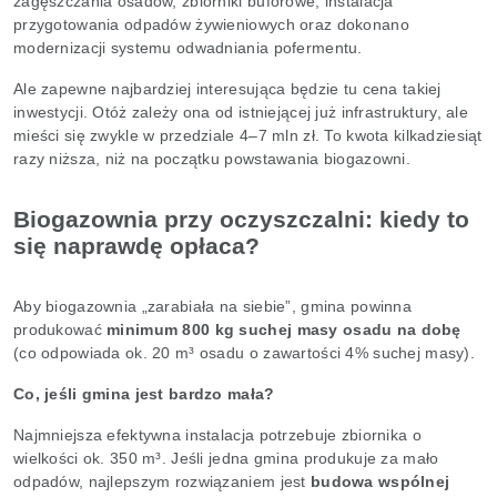
zagęszczania osadów, zbiorniki buforowe, instalacja
przygotowania odpadów żywieniowych oraz dokonano
modernizacji systemu odwadniania pofermentu.
Ale zapewne najbardziej interesująca będzie tu cena takiej
inwestycji. Otóż zależy ona od istniejącej już infrastruktury, ale
mieści się zwykle w przedziale 4–7 mln zł. To kwota kilkadziesiąt
razy niższa, niż na początku powstawania biogazowni.
Biogazownia przy oczyszczalni: kiedy to
się naprawdę opłaca?
Aby biogazownia „zarabiała na siebie”, gmina powinna
produkować
minimum 800 kg suchej masy osadu na dobę
(co odpowiada ok. 20 m³ osadu o zawartości 4% suchej masy).
Co, jeśli gmina jest bardzo mała?
Najmniejsza efektywna instalacja potrzebuje zbiornika o
wielkości ok. 350 m³. Jeśli jedna gmina produkuje za mało
odpadów, najlepszym rozwiązaniem jest
budowa wspólnej