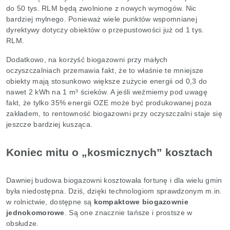
do 50 tys. RLM będą zwolnione z nowych wymogów. Nic
bardziej mylnego. Ponieważ wiele punktów wspomnianej
dyrektywy dotyczy obiektów o przepustowości już od 1 tys.
RLM.
Dodatkowo, na korzyść biogazowni przy małych
oczyszczalniach przemawia fakt, że to właśnie te mniejsze
obiekty mają stosunkowo większe zużycie energii od 0,3 do
nawet 2 kWh na 1 m³ ścieków. A jeśli weźmiemy pod uwagę
fakt, że tylko 35% energii OZE może być produkowanej poza
zakładem, to rentowność biogazowni przy oczyszczalni staje się
jeszcze bardziej kusząca.
Koniec mitu o „kosmicznych” kosztach
Dawniej budowa biogazowni kosztowała fortunę i dla wielu gmin
była niedostępna. Dziś, dzięki technologiom sprawdzonym m.in.
w rolnictwie, dostępne są
kompaktowe biogazownie
jednokomorowe
. Są one znacznie tańsze i prostsze w
obsłudze.